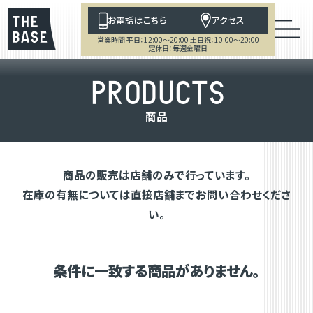
お電話はこちら
アクセス
営業時間 平日：12:00～20:00 土日祝：10:00～20:00
定休日：毎週金曜日
P
R
O
D
U
C
T
S
商
品
商品の販売は店舗のみで行っています。
在庫の有無については直接店舗までお問い合わせくださ
い。
条件に一致する商品がありません。