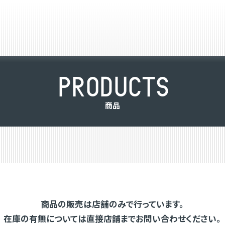
P
R
O
D
U
C
T
S
商
品
商品の販売は店舗のみで行っています。
在庫の有無については直接店舗までお問い合わせください。