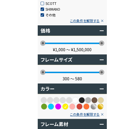
SCOTT
SHIMANO
その他
この条件を解除する
価格
ー
¥1,000
〜
¥1,500,000
フレームサイズ
ー
300
〜
580
カラー
ー
この条件を解除する
フレーム素材
ー