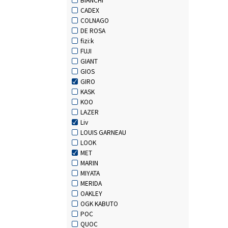
CADEX
COLNAGO
DE ROSA
fizi:k
FUJI
GIANT
GIOS
GIRO
KASK
KOO
LAZER
Liv
LOUIS GARNEAU
LOOK
MET
MARIN
MIYATA
MERIDA
OAKLEY
OGK KABUTO
POC
QUOC