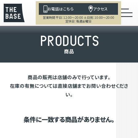
お電話はこちら
アクセス
営業時間 平日：12:00～20:00 土日祝：10:00～20:00
定休日：毎週金曜日
P
R
O
D
U
C
T
S
商
品
商品の販売は店舗のみで行っています。
在庫の有無については直接店舗までお問い合わせくださ
い。
条件に一致する商品がありません。