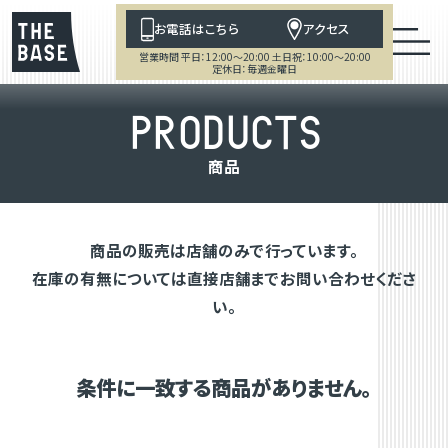
お電話はこちら
アクセス
営業時間 平日：12:00～20:00 土日祝：10:00～20:00
定休日：毎週金曜日
P
R
O
D
U
C
T
S
商
品
商品の販売は店舗のみで行っています。
在庫の有無については直接店舗までお問い合わせくださ
い。
条件に一致する商品がありません。