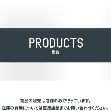
P
R
O
D
U
C
T
S
商
品
商品の販売は店舗のみで行っています。
在庫の有無については直接店舗までお問い合わせください。