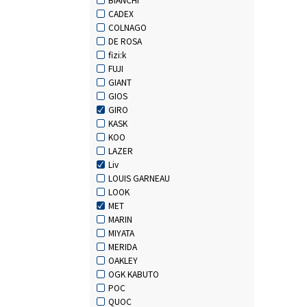
CADEX
COLNAGO
DE ROSA
fizi:k
FUJI
GIANT
GIOS
GIRO
KASK
KOO
LAZER
Liv
LOUIS GARNEAU
LOOK
MET
MARIN
MIYATA
MERIDA
OAKLEY
OGK KABUTO
POC
QUOC