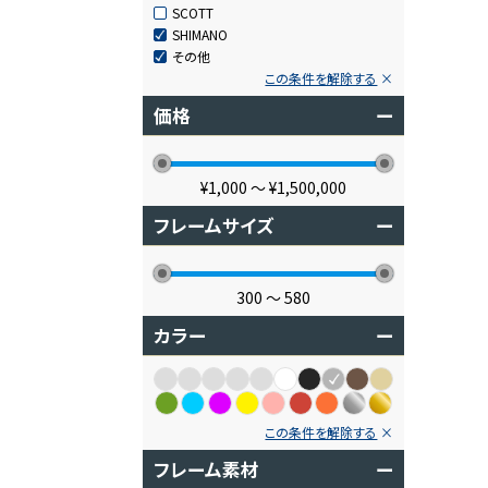
SCOTT
SHIMANO
その他
この条件を解除する
価格
ー
¥1,000
〜
¥1,500,000
フレームサイズ
ー
300
〜
580
カラー
ー
この条件を解除する
フレーム素材
ー