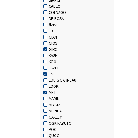
CADEX
COLNAGO
DE ROSA
fizi:k
FUJI
GIANT
GIOS
GIRO
KASK
KOO
LAZER
Liv
LOUIS GARNEAU
LOOK
MET
MARIN
MIYATA
MERIDA
OAKLEY
OGK KABUTO
POC
QUOC