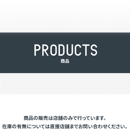
P
R
O
D
U
C
T
S
商
品
商品の販売は店舗のみで行っています。
在庫の有無については直接店舗までお問い合わせください。