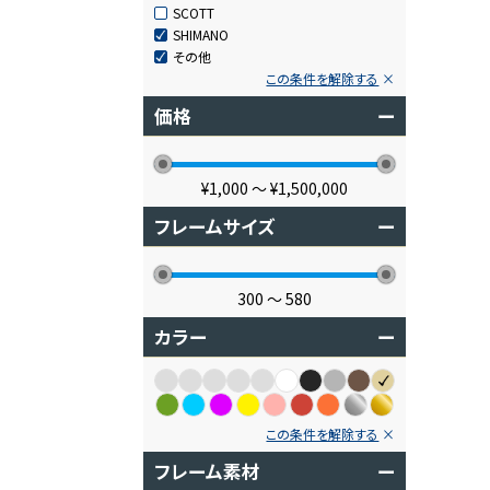
SCOTT
SHIMANO
その他
この条件を解除する
価格
ー
¥1,000
〜
¥1,500,000
フレームサイズ
ー
300
〜
580
カラー
ー
この条件を解除する
フレーム素材
ー