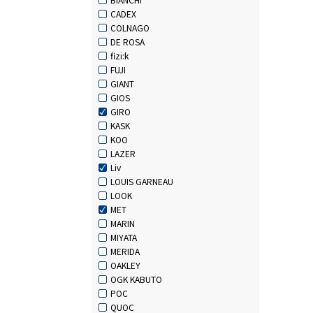
CADEX
COLNAGO
DE ROSA
fizi:k
FUJI
GIANT
GIOS
GIRO
KASK
KOO
LAZER
Liv
LOUIS GARNEAU
LOOK
MET
MARIN
MIYATA
MERIDA
OAKLEY
OGK KABUTO
POC
QUOC