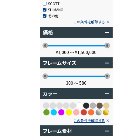
SCOTT
SHIMANO
その他
この条件を解除する
価格
ー
¥1,000
〜
¥1,500,000
フレームサイズ
ー
300
〜
580
カラー
ー
この条件を解除する
フレーム素材
ー