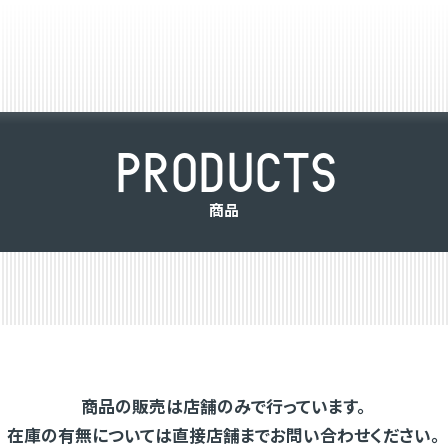
P
R
O
D
U
C
T
S
商
品
商品の販売は店舗のみで行っています。
在庫の有無については直接店舗までお問い合わせください。