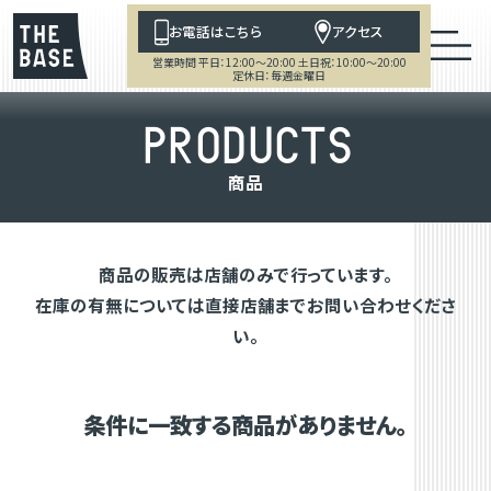
お電話はこちら
アクセス
営業時間 平日：12:00～20:00 土日祝：10:00～20:00
定休日：毎週金曜日
P
R
O
D
U
C
T
S
商
品
商品の販売は店舗のみで行っています。
在庫の有無については直接店舗までお問い合わせくださ
い。
条件に一致する商品がありません。