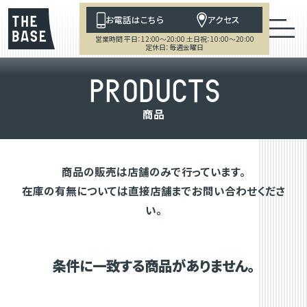
お電話はこちら
アクセス
営業時間 平日：12:00～20:00 土日祝：10:00～20:00
定休日：毎週金曜日
P
R
O
D
U
C
T
S
商
品
商品の販売は店舗のみで行っています。
在庫の有無については直接店舗までお問い合わせくださ
い。
条件に一致する商品がありません。