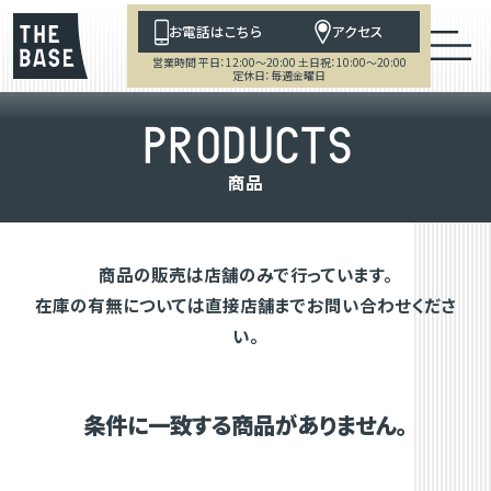
お電話はこちら
アクセス
営業時間 平日：12:00～20:00 土日祝：10:00～20:00
定休日：毎週金曜日
P
R
O
D
U
C
T
S
商
品
商品の販売は店舗のみで行っています。
在庫の有無については直接店舗までお問い合わせくださ
い。
条件に一致する商品がありません。