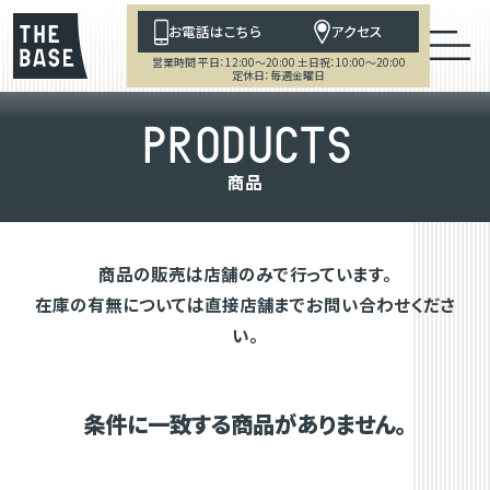
お電話はこちら
アクセス
営業時間 平日：12:00～20:00 土日祝：10:00～20:00
定休日：毎週金曜日
P
R
O
D
U
C
T
S
商
品
商品の販売は店舗のみで行っています。
在庫の有無については直接店舗までお問い合わせくださ
い。
条件に一致する商品がありません。