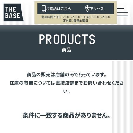
お電話はこちら
アクセス
営業時間 平日：12:00～20:00 土日祝：10:00～20:00
定休日：毎週金曜日
P
R
O
D
U
C
T
S
商
品
商品の販売は店舗のみで行っています。
在庫の有無については直接店舗までお問い合わせくださ
い。
条件に一致する商品がありません。