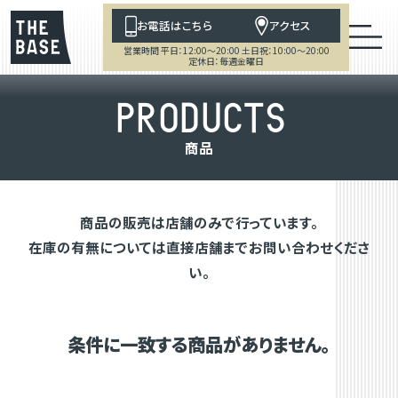
お電話はこちら
アクセス
営業時間 平日：12:00～20:00 土日祝：10:00～20:00
定休日：毎週金曜日
P
R
O
D
U
C
T
S
商
品
商品の販売は店舗のみで行っています。
在庫の有無については直接店舗までお問い合わせくださ
い。
条件に一致する商品がありません。