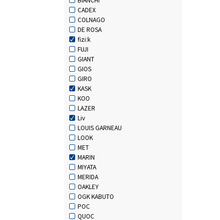
CADEX
COLNAGO
DE ROSA
fizi:k
FUJI
GIANT
GIOS
GIRO
KASK
KOO
LAZER
Liv
LOUIS GARNEAU
LOOK
MET
MARIN
MIYATA
MERIDA
OAKLEY
OGK KABUTO
POC
QUOC