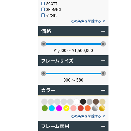
SCOTT
SHIMANO
その他
この条件を解除する
価格
ー
¥1,000
〜
¥1,500,000
フレームサイズ
ー
300
〜
580
カラー
ー
この条件を解除する
フレーム素材
ー