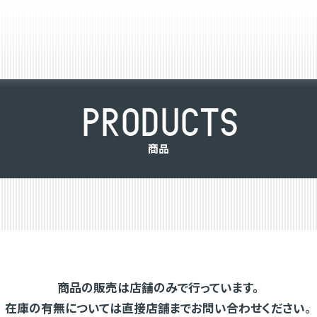
P
R
O
D
U
C
T
S
商
品
商品の販売は店舗のみで行っています。
在庫の有無については直接店舗までお問い合わせください。