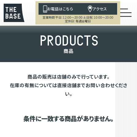
お電話はこちら
アクセス
営業時間 平日：12:00～20:00 土日祝：10:00～20:00
定休日：毎週金曜日
P
R
O
D
U
C
T
S
商
品
商品の販売は店舗のみで行っています。
在庫の有無については直接店舗までお問い合わせくださ
い。
条件に一致する商品がありません。