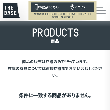
お電話はこちら
アクセス
営業時間 平日：12:00～20:00 土日祝：10:00～20:00
定休日：毎週金曜日
P
R
O
D
U
C
T
S
商
品
商品の販売は店舗のみで行っています。
在庫の有無については直接店舗までお問い合わせくださ
い。
条件に一致する商品がありません。