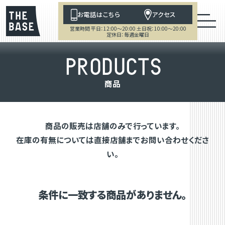
お電話はこちら
アクセス
営業時間 平日：12:00～20:00 土日祝：10:00～20:00
定休日：毎週金曜日
P
R
O
D
U
C
T
S
商
品
商品の販売は店舗のみで行っています。
在庫の有無については直接店舗までお問い合わせくださ
い。
条件に一致する商品がありません。