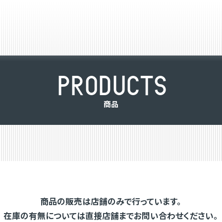
P
R
O
D
U
C
T
S
商
品
商品の販売は店舗のみで行っています。
在庫の有無については直接店舗までお問い合わせください。