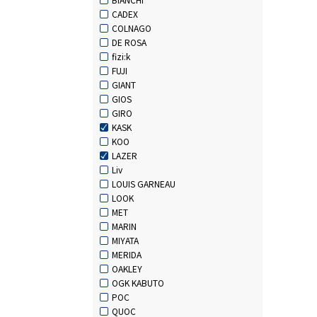
CADEX
COLNAGO
DE ROSA
fizi:k
FUJI
GIANT
GIOS
GIRO
KASK
KOO
LAZER
Liv
LOUIS GARNEAU
LOOK
MET
MARIN
MIYATA
MERIDA
OAKLEY
OGK KABUTO
POC
QUOC