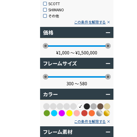
SCOTT
SHIMANO
その他
この条件を解除する
価格
ー
¥1,000
〜
¥1,500,000
フレームサイズ
ー
300
〜
580
カラー
ー
この条件を解除する
フレーム素材
ー