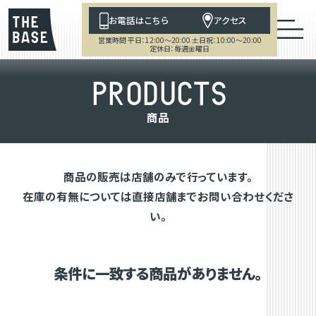
お電話はこちら
アクセス
営業時間 平日：12:00～20:00 土日祝：10:00～20:00
定休日：毎週金曜日
P
R
O
D
U
C
T
S
商
品
商品の販売は店舗のみで行っています。
在庫の有無については直接店舗までお問い合わせくださ
い。
条件に一致する商品がありません。