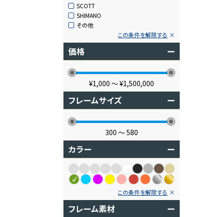
SCOTT
SHIMANO
その他
この条件を解除する
価格
ー
¥1,000
〜
¥1,500,000
フレームサイズ
ー
300
〜
580
カラー
ー
この条件を解除する
フレーム素材
ー