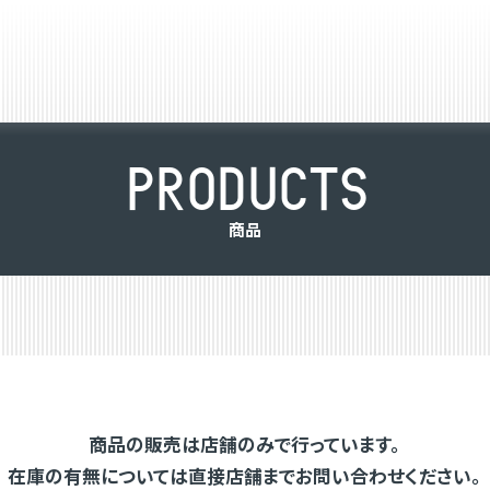
P
R
O
D
U
C
T
S
商
品
商品の販売は店舗のみで行っています。
在庫の有無については直接店舗までお問い合わせください。