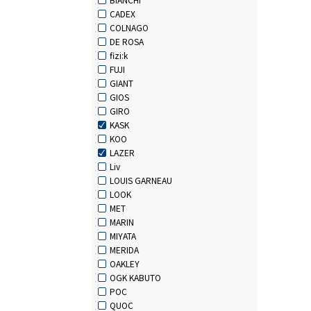
CADEX
COLNAGO
DE ROSA
fizi:k
FUJI
GIANT
GIOS
GIRO
KASK
KOO
LAZER
Liv
LOUIS GARNEAU
LOOK
MET
MARIN
MIYATA
MERIDA
OAKLEY
OGK KABUTO
POC
QUOC