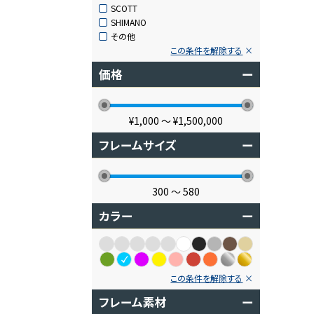
SCOTT
SHIMANO
その他
この条件を解除する
価格
ー
¥1,000
〜
¥1,500,000
フレームサイズ
ー
300
〜
580
カラー
ー
この条件を解除する
フレーム素材
ー