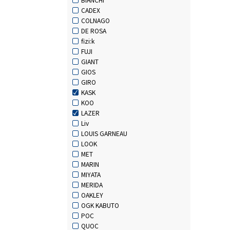
CADEX
COLNAGO
DE ROSA
fizi:k
FUJI
GIANT
GIOS
GIRO
KASK
KOO
LAZER
Liv
LOUIS GARNEAU
LOOK
MET
MARIN
MIYATA
MERIDA
OAKLEY
OGK KABUTO
POC
QUOC