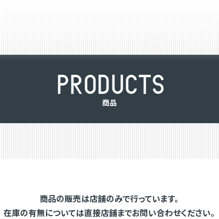
P
R
O
D
U
C
T
S
商
品
商品の販売は店舗のみで行っています。
在庫の有無については直接店舗までお問い合わせください。