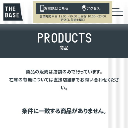
お電話はこちら
アクセス
営業時間 平日：12:00～20:00 土日祝：10:00～20:00
定休日：毎週金曜日
P
R
O
D
U
C
T
S
商
品
商品の販売は店舗のみで行っています。
在庫の有無については直接店舗までお問い合わせくださ
い。
条件に一致する商品がありません。