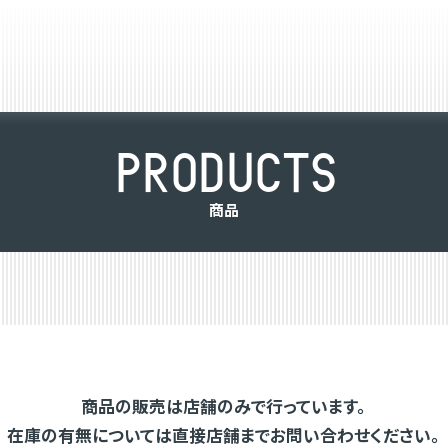
P
R
O
D
U
C
T
S
商
品
商品の販売は店舗のみで行っています。
在庫の有無については直接店舗までお問い合わせください。