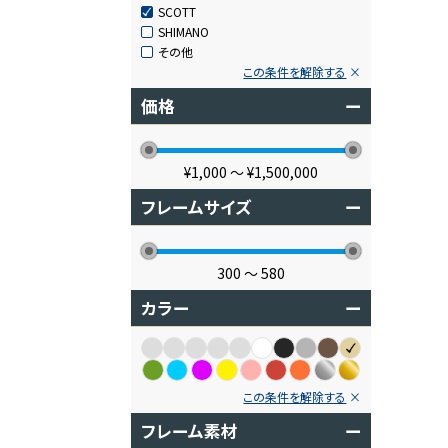
SCOTT
SHIMANO
その他
この条件を解除する
価格
ー
¥1,000
〜
¥1,500,000
フレームサイズ
ー
300
〜
580
カラー
ー
この条件を解除する
フレーム素材
ー