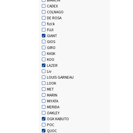
CADEX
COLNAGO
DE ROSA
fizi:k
FUJI
GIANT
GIOS
GIRO
KASK
KOO
LAZER
Liv
LOUIS GARNEAU
LOOK
MET
MARIN
MIYATA
MERIDA
OAKLEY
OGK KABUTO
POC
QUOC