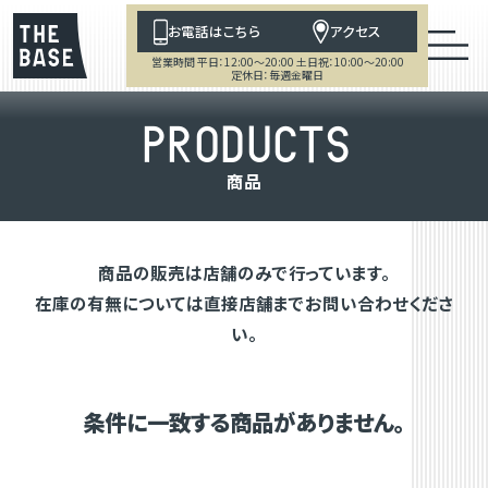
お電話はこちら
アクセス
営業時間 平日：12:00～20:00 土日祝：10:00～20:00
定休日：毎週金曜日
P
R
O
D
U
C
T
S
商
品
商品の販売は店舗のみで行っています。
在庫の有無については直接店舗までお問い合わせくださ
い。
条件に一致する商品がありません。