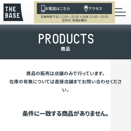
お電話はこちら
アクセス
営業時間 平日：12:00～20:00 土日祝：10:00～20:00
定休日：毎週金曜日
P
R
O
D
U
C
T
S
商
品
商品の販売は店舗のみで行っています。
在庫の有無については直接店舗までお問い合わせくださ
い。
条件に一致する商品がありません。