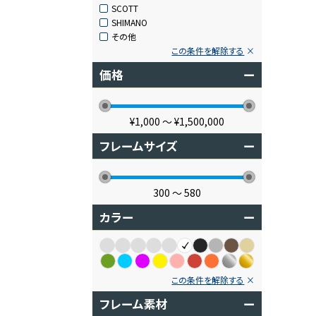
SCOTT
SHIMANO
その他
この条件を解除する
価格
ー
¥1,000
〜
¥1,500,000
フレームサイズ
ー
300
〜
580
カラー
ー
この条件を解除する
フレーム素材
ー