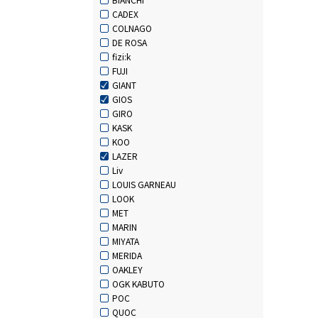
CADEX
COLNAGO
DE ROSA
fizi:k
FUJI
GIANT
GIOS
GIRO
KASK
KOO
LAZER
Liv
LOUIS GARNEAU
LOOK
MET
MARIN
MIYATA
MERIDA
OAKLEY
OGK KABUTO
POC
QUOC