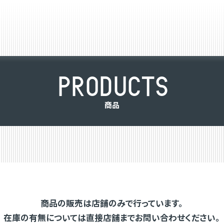
P
R
O
D
U
C
T
S
商
品
商品の販売は店舗のみで行っています。
在庫の有無については直接店舗までお問い合わせください。