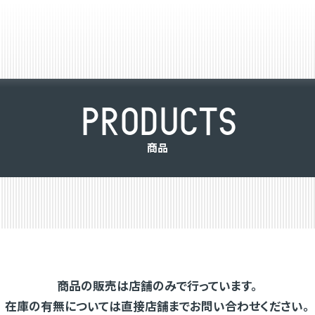
P
R
O
D
U
C
T
S
商
品
商品の販売は店舗のみで行っています。
在庫の有無については直接店舗までお問い合わせください。