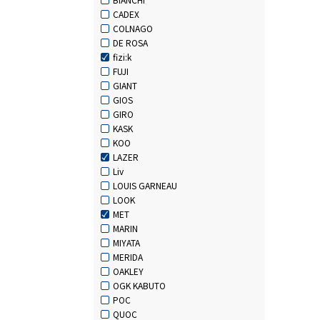
CADEX
COLNAGO
DE ROSA
fizi:k
FUJI
GIANT
GIOS
GIRO
KASK
KOO
LAZER
Liv
LOUIS GARNEAU
LOOK
MET
MARIN
MIYATA
MERIDA
OAKLEY
OGK KABUTO
POC
QUOC