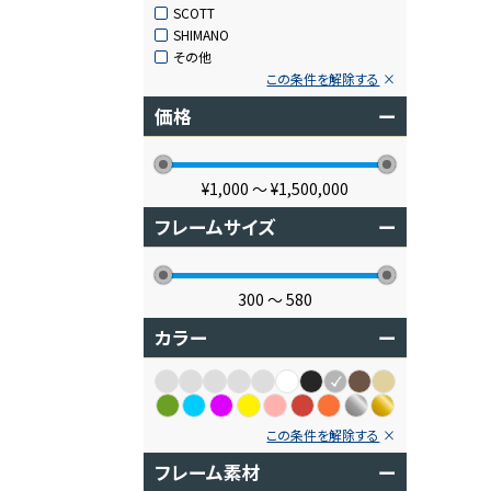
SCOTT
SHIMANO
その他
この条件を解除する
価格
ー
¥1,000
〜
¥1,500,000
フレームサイズ
ー
300
〜
580
カラー
ー
この条件を解除する
フレーム素材
ー