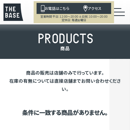
お電話はこちら
アクセス
営業時間 平日：12:00～20:00 土日祝：10:00～20:00
定休日：毎週金曜日
P
R
O
D
U
C
T
S
商
品
商品の販売は店舗のみで行っています。
在庫の有無については直接店舗までお問い合わせくださ
い。
条件に一致する商品がありません。