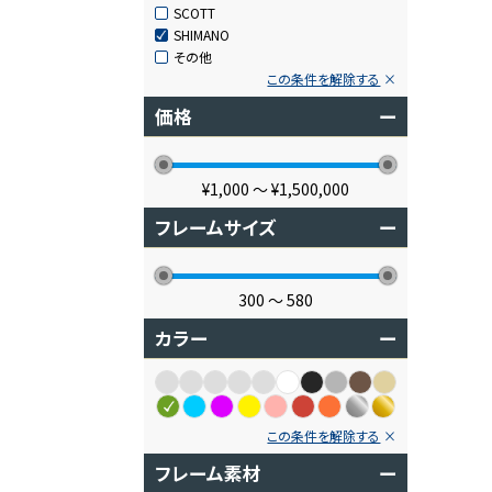
SCOTT
SHIMANO
その他
この条件を解除する
価格
ー
¥1,000
〜
¥1,500,000
フレームサイズ
ー
300
〜
580
カラー
ー
この条件を解除する
フレーム素材
ー