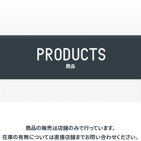
P
R
O
D
U
C
T
S
商
品
商品の販売は店舗のみで行っています。
在庫の有無については直接店舗までお問い合わせください。