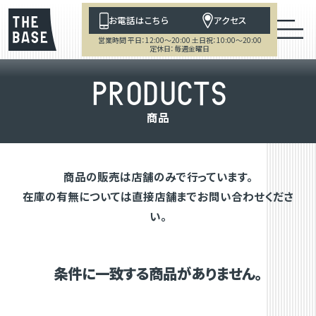
お電話はこちら
アクセス
営業時間 平日：12:00～20:00 土日祝：10:00～20:00
定休日：毎週金曜日
P
R
O
D
U
C
T
S
商
品
商品の販売は店舗のみで行っています。
在庫の有無については直接店舗までお問い合わせくださ
い。
条件に一致する商品がありません。