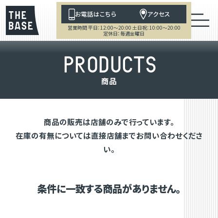
お電話はこちら
アクセス
営業時間 平日：12:00～20:00 土日祝：10:00～20:00
定休日：毎週金曜日
P
R
O
D
U
C
T
S
商
品
商品の販売は店舗のみで行っています。
在庫の有無については直接店舗までお問い合わせくださ
い。
条件に一致する商品がありません。