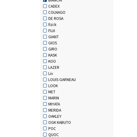
CADEX
COLNAGO
DE ROSA
fizi:k
FUJI
GIANT
GIOS
GIRO
KASK
KOO
LAZER
Liv
LOUIS GARNEAU
LOOK
MET
MARIN
MIYATA
MERIDA
OAKLEY
OGK KABUTO
POC
QUOC