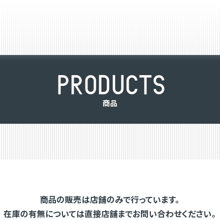
P
R
O
D
U
C
T
S
商
品
商品の販売は店舗のみで行っています。
在庫の有無については直接店舗までお問い合わせください。