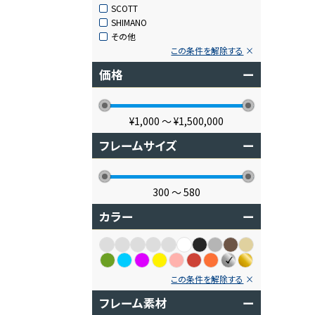
SCOTT
SHIMANO
その他
この条件を解除する
価格
ー
¥1,000
〜
¥1,500,000
フレームサイズ
ー
300
〜
580
カラー
ー
この条件を解除する
フレーム素材
ー