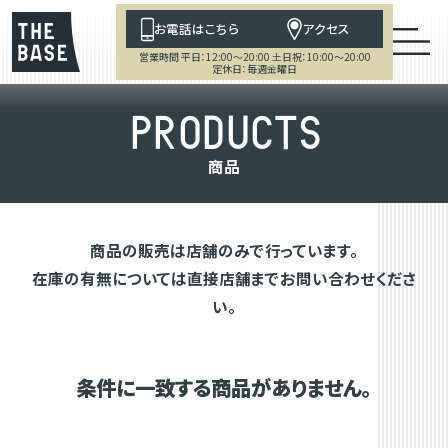
お電話はこちら
アクセス
営業時間 平日：12:00～20:00 土日祝：10:00～20:00
定休日：毎週金曜日
P
R
O
D
U
C
T
S
商
品
商品の販売は店舗のみで行っています。
在庫の有無については直接店舗までお問い合わせくださ
い。
条件に一致する商品がありません。