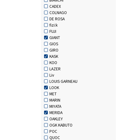
CADEX
COLNAGO
DE ROSA
fizi:k
FUJI
GIANT
GIOS
GIRO
KASK
KOO
LAZER
Liv
LOUIS GARNEAU
LOOK
MET
MARIN
MIYATA
MERIDA
OAKLEY
OGK KABUTO
POC
QUOC