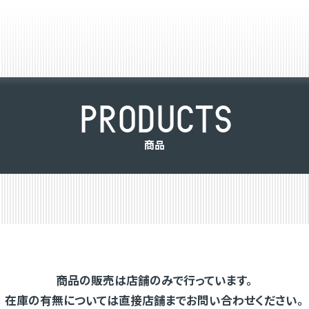
P
R
O
D
U
C
T
S
商
品
商品の販売は店舗のみで行っています。
在庫の有無については直接店舗までお問い合わせください。