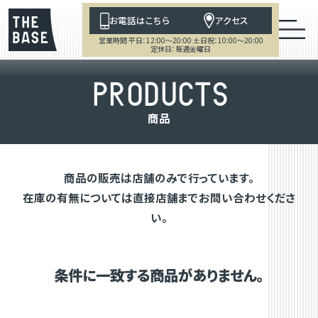
お電話はこちら
アクセス
営業時間 平日：12:00～20:00 土日祝：10:00～20:00
定休日：毎週金曜日
P
R
O
D
U
C
T
S
商
品
商品の販売は店舗のみで行っています。
在庫の有無については直接店舗までお問い合わせくださ
い。
条件に一致する商品がありません。