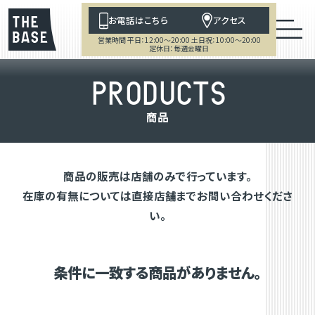
お電話はこちら
アクセス
営業時間 平日：12:00～20:00 土日祝：10:00～20:00
定休日：毎週金曜日
P
R
O
D
U
C
T
S
商
品
商品の販売は店舗のみで行っています。
在庫の有無については直接店舗までお問い合わせくださ
い。
条件に一致する商品がありません。