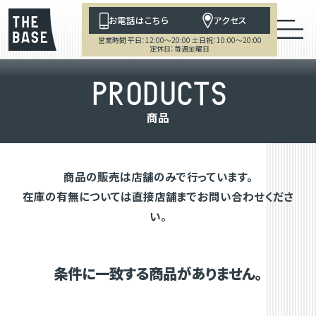
お電話はこちら
アクセス
営業時間 平日：12:00～20:00 土日祝：10:00～20:00
定休日：毎週金曜日
P
R
O
D
U
C
T
S
商
品
商品の販売は店舗のみで行っています。
在庫の有無については直接店舗までお問い合わせくださ
い。
条件に一致する商品がありません。