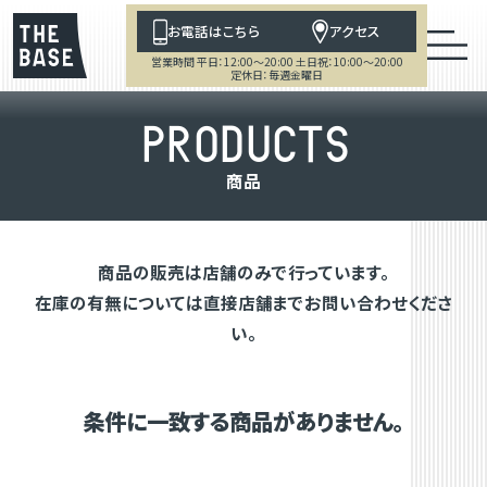
お電話はこちら
アクセス
営業時間 平日：12:00～20:00 土日祝：10:00～20:00
定休日：毎週金曜日
P
R
O
D
U
C
T
S
商
品
商品の販売は店舗のみで行っています。
在庫の有無については直接店舗までお問い合わせくださ
い。
条件に一致する商品がありません。