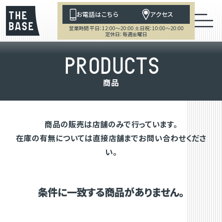
お電話はこちら
アクセス
営業時間 平日：12:00～20:00 土日祝：10:00～20:00
定休日：毎週金曜日
P
R
O
D
U
C
T
S
商
品
商品の販売は店舗のみで行っています。
在庫の有無については直接店舗までお問い合わせくださ
い。
条件に一致する商品がありません。