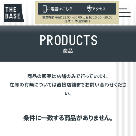
お電話はこちら
アクセス
営業時間 平日：12:00～20:00 土日祝：10:00～20:00
定休日：毎週金曜日
P
R
O
D
U
C
T
S
商
品
商品の販売は店舗のみで行っています。
在庫の有無については直接店舗までお問い合わせくださ
い。
条件に一致する商品がありません。