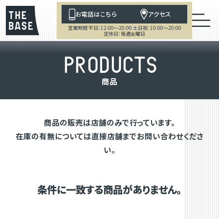
お電話はこちら
アクセス
営業時間 平日：12:00～20:00 土日祝：10:00～20:00
定休日：毎週金曜日
P
R
O
D
U
C
T
S
商
品
商品の販売は店舗のみで行っています。
在庫の有無については直接店舗までお問い合わせくださ
い。
条件に一致する商品がありません。