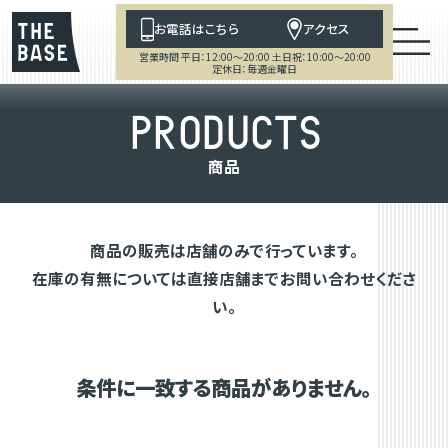
お電話はこちら
アクセス
営業時間 平日：12:00～20:00 土日祝：10:00～20:00
定休日：毎週金曜日
P
R
O
D
U
C
T
S
商
品
商品の販売は店舗のみで行っています。
在庫の有無については直接店舗までお問い合わせくださ
い。
条件に一致する商品がありません。