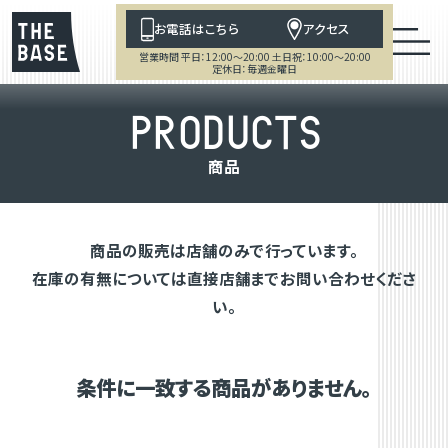
お電話はこちら
アクセス
営業時間 平日：12:00～20:00 土日祝：10:00～20:00
定休日：毎週金曜日
P
R
O
D
U
C
T
S
商
品
商品の販売は店舗のみで行っています。
在庫の有無については直接店舗までお問い合わせくださ
い。
条件に一致する商品がありません。