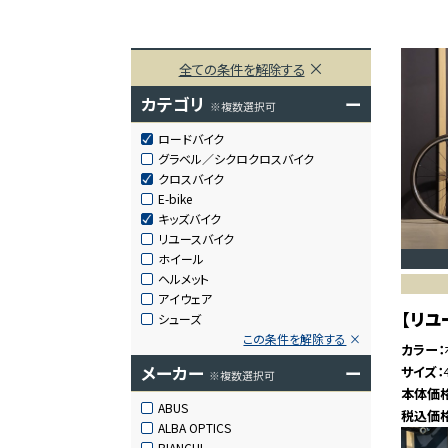
全ての条件を解除する
カテゴリ
ー
※複数選択可
ロードバイク
グラベル／シクロクロスバイク
クロスバイク
E-bike
キッズバイク
リユースバイク
ホイール
ヘルメット
アイウェア
【リユー
シューズ
この条件を解除する
カラー
メーカー
ー
サイズ
※複数選択可
本体価
ABUS
税込価
ALBA OPTICS
BIANCHI