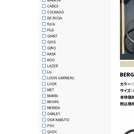
CADEX
COLNAGO
DE ROSA
fizi:k
FUJI
GIANT
GIOS
GIRO
KASK
KOO
LAZER
Liv
BER
LOUIS GARNEAU
カラー
LOOK
MET
サイズ
MARIN
本体価
MIYATA
税込価
MERIDA
OAKLEY
OGK KABUTO
POC
QUOC