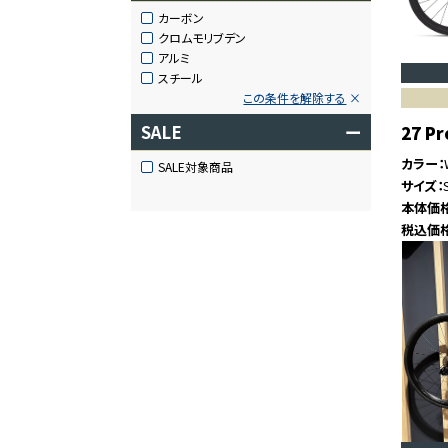
カーボン
クロムモリブデン
アルミ
スチール
この条件を解除する
SALE
ー
27 Pr
カラー
SALE対象商品
サイズ
本体価
税込価