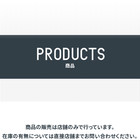
P
R
O
D
U
C
T
S
商
品
商品の販売は店舗のみで行っています。
在庫の有無については直接店舗までお問い合わせください。