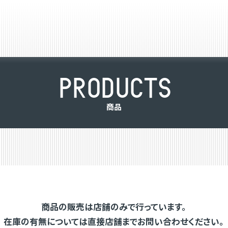
P
R
O
D
U
C
T
S
商
品
商品の販売は店舗のみで行っています。
在庫の有無については直接店舗までお問い合わせください。