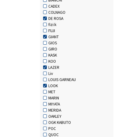
CADEX
COLNAGO
DE ROSA
fizi:k
FUJI
GIANT
GIOS
GIRO
KASK
KOO
LAZER
Liv
LOUIS GARNEAU
LOOK
MET
MARIN
MIYATA
MERIDA
OAKLEY
OGK KABUTO
POC
QUOC