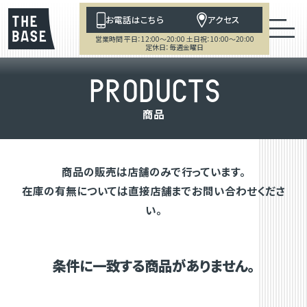
お電話はこちら
アクセス
営業時間 平日：12:00～20:00 土日祝：10:00～20:00
定休日：毎週金曜日
P
R
O
D
U
C
T
S
商
品
商品の販売は店舗のみで行っています。
在庫の有無については直接店舗までお問い合わせくださ
い。
条件に一致する商品がありません。