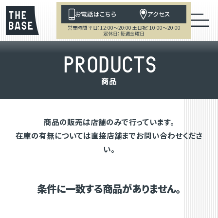
お電話はこちら
アクセス
営業時間 平日：12:00～20:00 土日祝：10:00～20:00
定休日：毎週金曜日
P
R
O
D
U
C
T
S
商
品
商品の販売は店舗のみで行っています。
在庫の有無については直接店舗までお問い合わせくださ
い。
条件に一致する商品がありません。