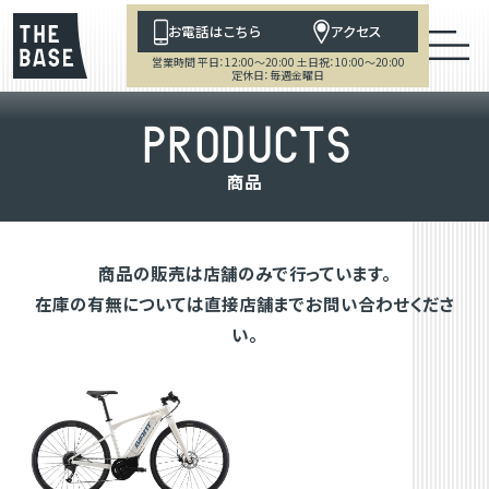
お電話はこちら
アクセス
営業時間 平日：12:00～20:00 土日祝：10:00～20:00
定休日：毎週金曜日
P
R
O
D
U
C
T
S
商
品
商品の販売は店舗のみで行っています。
在庫の有無については直接店舗までお問い合わせくださ
い。