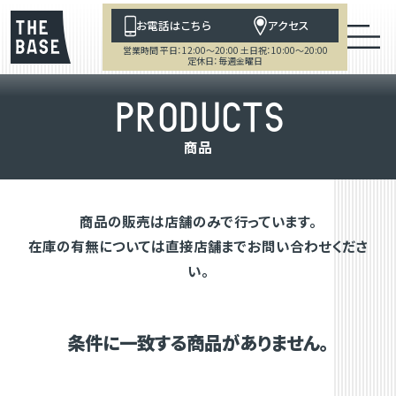
お電話はこちら
アクセス
営業時間 平日：12:00～20:00 土日祝：10:00～20:00
定休日：毎週金曜日
P
R
O
D
U
C
T
S
商
品
商品の販売は店舗のみで行っています。
在庫の有無については直接店舗までお問い合わせくださ
い。
条件に一致する商品がありません。