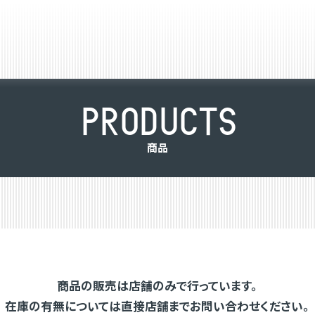
P
R
O
D
U
C
T
S
商
品
商品の販売は店舗のみで行っています。
在庫の有無については直接店舗までお問い合わせください。