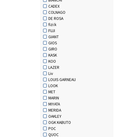
CADEX
COLNAGO
DE ROSA
fizi:k
FUJI
GIANT
GIOS
GIRO
KASK
KOO
LAZER
Liv
LOUIS GARNEAU
LOOK
MET
MARIN
MIYATA
MERIDA
OAKLEY
OGK KABUTO
POC
QUOC