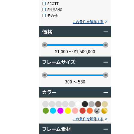
SCOTT
SHIMANO
その他
この条件を解除する
価格
ー
¥1,000
〜
¥1,500,000
フレームサイズ
ー
300
〜
580
カラー
ー
この条件を解除する
フレーム素材
ー